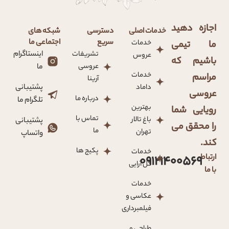
اجازه دهید
خدمات اصلی
دسترسی
شبکه های
سریع
اجتماعی ما
خدمات
ما تیمی
تشریفات
اینستاگرام
عروس
باشیم که
عروسی
ما
خدمات
مراسم
آرینا
داماد
پشتیبانی
عروسی
درباره ما
تلگرام ما
بهترین
رویایی شما
تماس با
باغ تالار
پشتیبانی
را محقق می
ما
تهران
واتساپ
کند.
پکیج ها
خدمات
ارتباط
09121400569
گل آرایی
با ما
خدمات
عکاسی و
فیلمبرداری
طراحی و