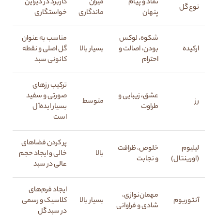
نماد و پیام
میزان
کاربرد در دیزاین
نوع گل
پنهان
ماندگاری
خواستگاری
شکوه، لوکس
مناسب به عنوان
ارکیده
بودن، اصالت و
بسیار بالا
گل اصلی و نقطه
احترام
کانونی سبد
ترکیب رزهای
عشق، زیبایی و
صورتی و سفید
رز
متوسط
طراوت
بسیار ایده‌آل
است
پر کردن فضاهای
لیلیوم
خلوص، ظرافت
بالا
خالی و ایجاد حجم
(اورینتال)
و نجابت
عالی در سبد
ایجاد فرم‌های
مهمان‌نوازی،
آنتوریوم
بسیار بالا
کلاسیک و رسمی
شادی و فراوانی
در سبد گل