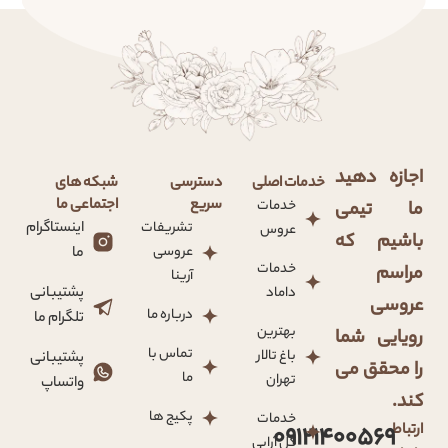
اجازه دهید
خدمات اصلی
دسترسی
شبکه های
سریع
اجتماعی ما
خدمات
ما تیمی
تشریفات
اینستاگرام
عروس
باشیم که
عروسی
ما
خدمات
مراسم
آرینا
داماد
پشتیبانی
عروسی
درباره ما
تلگرام ما
بهترین
رویایی شما
تماس با
باغ تالار
پشتیبانی
را محقق می
ما
تهران
واتساپ
کند.
پکیج ها
خدمات
ارتباط
09121400569
گل آرایی