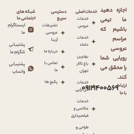
اجازه دهید
خدمات اصلی
دسترسی
شبکه های
سریع
اجتماعی ما
خدمات
ما تیمی
تشریفات
اینستاگرام
عروس
باشیم که
عروسی
ما
خدمات
مراسم
آرینا
داماد
پشتیبانی
عروسی
درباره ما
تلگرام ما
بهترین
رویایی شما
تماس با
باغ تالار
پشتیبانی
را محقق می
ما
تهران
واتساپ
کند.
پکیج ها
خدمات
ارتباط
09121400569
گل آرایی
با ما
خدمات
عکاسی و
فیلمبرداری
طراحی و