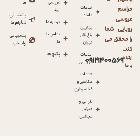
عروسی
ما
خدمات
مراسم
آرینا
داماد
پشتیبانی
عروسی
درباره ما
تلگرام ما
بهترین
رویایی شما
تماس با
باغ تالار
پشتیبانی
را محقق می
ما
تهران
واتساپ
کند.
پکیج ها
خدمات
ارتباط
09121400569
گل آرایی
با ما
خدمات
عکاسی و
فیلمبرداری
طراحی و
دیزاین
مجالس